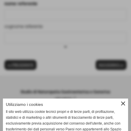
nome referente
cognome referente
keyboard_arrow_down
<< PRECEDENTE
SUCCESSIVO >>
Studio di Naturopatia Gastroenterica e Generica
via Lecco, 7
close
Utilizziamo i cookies
24030 - Mozzo BG
Il sito web utilizza cookie tecnici propri e di terze parti, di profilazione,
Telefono: 335 7926742
statistici e di marketing o altri strumenti di tracciamento di terze parti,
esclusivamente previa acquisizione del consenso dell'utente, anche con
E-mail: studion.mbn@gmail.com
trasferimento dei dati personali verso Paesi non appartenenti allo Spazio